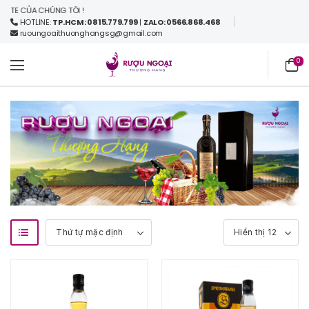
E CỦA CHÚNG TÔI !
HOTLINE:
TP.HCM: 0815.779.799
|
ZALO: 0566.868.468
ruoungoaithuonghangsg@gmail.com
0