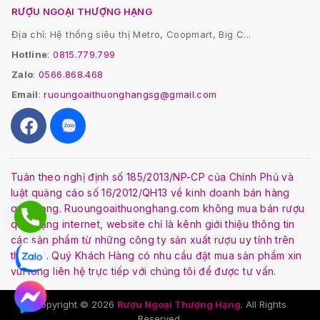
RƯỢU NGOẠI THƯỢNG HẠNG
Địa chỉ: Hệ thống siêu thị Metro, Coopmart, Big C...
Hotline
:
0815.779.799
Zalo
:
0566.868.468
Email
:
ruoungoaithuonghangsg@gmail.com
Tuân theo nghị định số 185/2013/NP-CP của Chính Phủ và
luật quảng cáo số 16/2012/QH13 về kinh doanh bán hàng
qua mạng. Ruoungoaithuonghang.com không mua bán rượu
qua mạng internet, website chỉ là kênh giới thiệu thông tin
các sản phẩm từ những công ty sản xuất rượu uy tính trên
thế giới. Quý Khách Hàng có nhu cầu đặt mua sản phẩm xin
vui lòng liên hệ trực tiếp với chúng tôi để được tư vấn.
Copyright © 2026
Rượu Ngoại Thượng Hạng
. All Rights
Reserved.