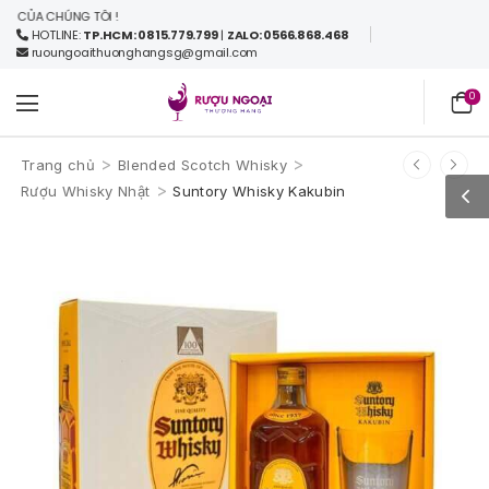
ỦA CHÚNG TÔI !
HOTLINE:
TP.HCM: 0815.779.799
|
ZALO: 0566.868.468
ruoungoaithuonghangsg@gmail.com
0
>
>
Trang chủ
Blended Scotch Whisky
>
Rượu Whisky Nhật
Suntory Whisky Kakubin