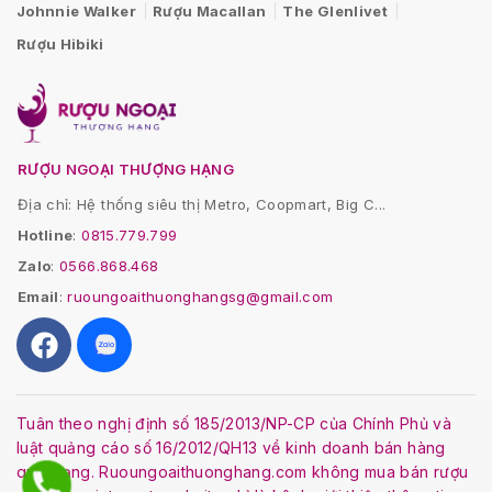
Johnnie Walker
Rượu Macallan
The Glenlivet
Rượu Hibiki
RƯỢU NGOẠI THƯỢNG HẠNG
Địa chỉ: Hệ thống siêu thị Metro, Coopmart, Big C...
Hotline
:
0815.779.799
Zalo
:
0566.868.468
Email
:
ruoungoaithuonghangsg@gmail.com
Tuân theo nghị định số 185/2013/NP-CP của Chính Phủ và
luật quảng cáo số 16/2012/QH13 về kinh doanh bán hàng
qua mạng. Ruoungoaithuonghang.com không mua bán rượu