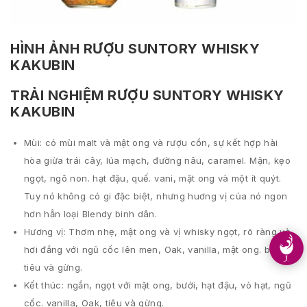
HÌNH ẢNH RƯỢU SUNTORY WHISKY
KAKUBIN
TRẢI NGHIỆM RƯỢU SUNTORY WHISKY
KAKUBIN
Mùi: có mùi malt và mật ong và rượu cồn, sự kết hợp hài
hòa giừa trái cây, lúa mạch, đường nâu, caramel. Mặn, kẹo
ngọt, ngô non. hạt đậu, quế. vani, mật ong và một ít quýt.
Tuy nó không có gi đặc biệt, nhưng huơng vị của nó ngon
hơn hẳn loại Blendy binh dân.
Hương vị: Thơm nhẹ, mật ong và vị whisky ngọt, rõ ràng và
hơi đắng với ngũ cốc lên men, Oak, vanilla, mật ong. bưỡi,
tiêu và gừng.
Kết thúc: ngắn, ngọt với mặt ong, bưởi, hạt đậu, vò hạt, ngũ
cốc. vanilla, Oak, tiêu và gừng.