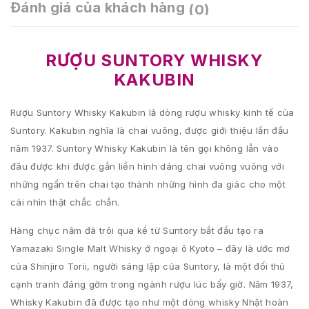
Đánh giá của khách hàng
(0)
RƯỢU SUNTORY WHISKY
KAKUBIN
Rượu Suntory Whisky Kakubin lả dòng rượu whisky kinh tế cùa
Suntory. Kakubin nghĩa là chai vuông, được giới thiệu lần đầu
năm 1937. Suntory Whisky Kakubin là tên gọi không lẫn vào
đâu được khi được gắn liền hình dáng chai vuông vuông với
những ngấn trên chai tạo thành những hình đa giác cho một
cái nhìn thật chắc chắn.
Hàng chục năm đã trôi qua kể từ Suntory bắt đầu tạo ra
Yamazaki Single Malt Whisky ở ngoại ô Kyoto – đây là ước mơ
của Shinjiro Torii, người sáng lập của Suntory, là một đối thủ
cạnh tranh đáng gờm trong ngành rượu lúc bấy giờ. Năm 1937,
Whisky Kakubin đã được tạo như một dòng whisky Nhật hoàn