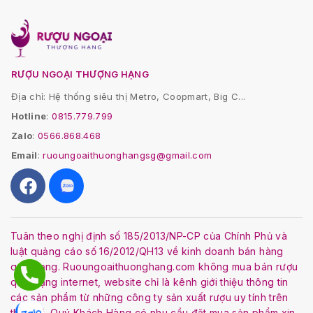
RƯỢU NGOẠI THƯỢNG HẠNG
Địa chỉ: Hệ thống siêu thị Metro, Coopmart, Big C...
Hotline
:
0815.779.799
Zalo
:
0566.868.468
Email
:
ruoungoaithuonghangsg@gmail.com
Tuân theo nghị định số 185/2013/NP-CP của Chính Phủ và
luật quảng cáo số 16/2012/QH13 về kinh doanh bán hàng
qua mạng. Ruoungoaithuonghang.com không mua bán rượu
qua mạng internet, website chỉ là kênh giới thiệu thông tin
các sản phẩm từ những công ty sản xuất rượu uy tính trên
thế giới. Quý Khách Hàng có nhu cầu đặt mua sản phẩm xin