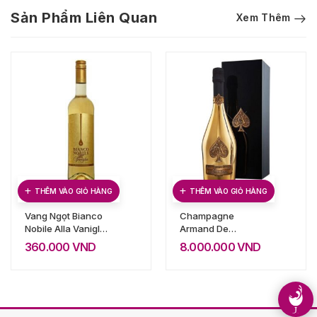
Sản Phẩm Liên Quan
Xem Thêm
THÊM VÀO GIỎ HÀNG
THÊM VÀO GIỎ HÀNG
Vang Ngọt Bianco
Champagne
Nobile Alla Vaniglia
Armand De
(Vani)
Brignac Gold Brut
360.000
VND
8.000.000
VND
(Át Bích)