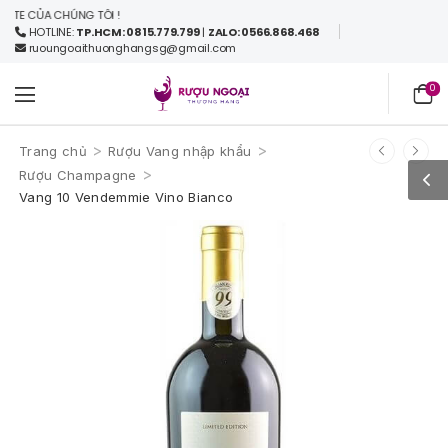
E CỦA CHÚNG TÔI !
HOTLINE:
TP.HCM: 0815.779.799
|
ZALO: 0566.868.468
ruoungoaithuonghangsg@gmail.com
0
>
>
Trang chủ
Rượu Vang nhập khẩu
>
Rượu Champagne
Vang 10 Vendemmie Vino Bianco