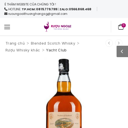
 THĂM WEBSITE CỦA CHÚNG TÔI !
HOTLINE:
TP.HCM: 0815.779.799
|
ZALO: 0566.868.468
ruoungoaithuonghangsg@gmail.com
0
>
>
Trang chủ
Blended Scotch Whisky
>
Rượu Whisky khác
Yacht Club