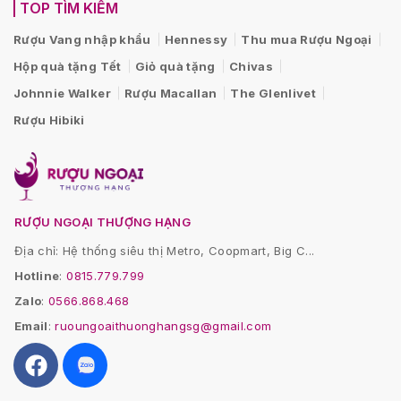
TOP TÌM KIẾM
Rượu Vang nhập khẩu
Hennessy
Thu mua Rượu Ngoại
Hộp quà tặng Tết
Giỏ quà tặng
Chivas
Johnnie Walker
Rượu Macallan
The Glenlivet
Rượu Hibiki
RƯỢU NGOẠI THƯỢNG HẠNG
Địa chỉ: Hệ thống siêu thị Metro, Coopmart, Big C...
Hotline
:
0815.779.799
Zalo
:
0566.868.468
Email
:
ruoungoaithuonghangsg@gmail.com