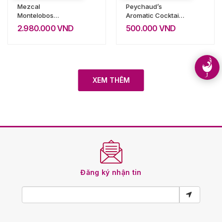
Mezcal
Peychaud’s
Montelobos
Aromatic Cocktail
Pechuga
Bitters
2.980.000
VND
500.000
VND
XEM THÊM
Đăng ký nhận tin