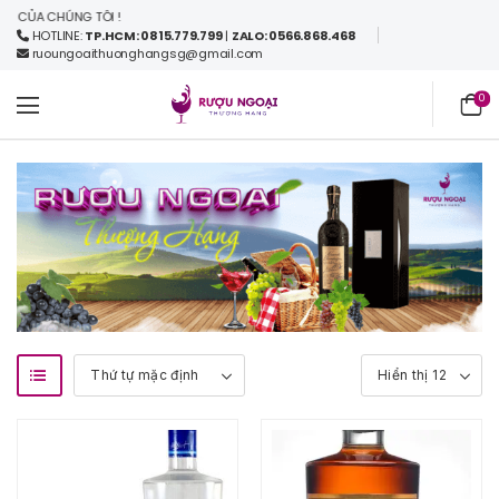
ỦA CHÚNG TÔI !
HOTLINE:
TP.HCM: 0815.779.799
|
ZALO: 0566.868.468
ruoungoaithuonghangsg@gmail.com
0