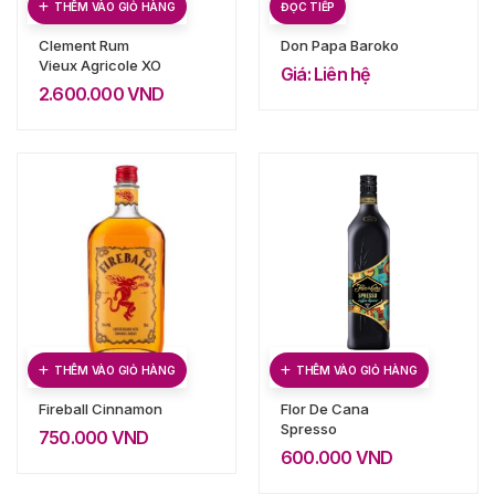
THÊM VÀO GIỎ HÀNG
ĐỌC TIẾP
Clement Rum
Don Papa Baroko
Vieux Agricole XO
Giá: Liên hệ
2.600.000
VND
THÊM VÀO GIỎ HÀNG
THÊM VÀO GIỎ HÀNG
Fireball Cinnamon
Flor De Cana
Spresso
750.000
VND
600.000
VND