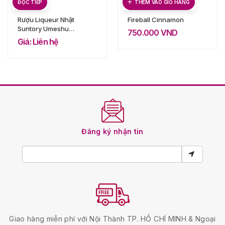
ĐỌC TIẾP
THÊM VÀO GIỎ HÀNG
Rượu Liqueur Nhật
Fireball Cinnamon
Suntory Umeshu
750.000
VND
Yamazaki Cask
Giá: Liên hệ
Matured Plum
Liqueur Rich
Amber
Đăng ký nhận tin
Giao hàng miễn phí với Nội Thành TP. HỒ CHÍ MINH & Ngoại