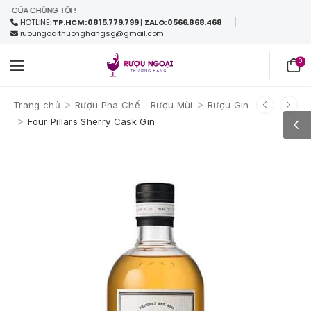
CỦA CHÚNG TÔI !
HOTLINE:
TP.HCM: 0815.779.799
|
ZALO: 0566.868.468
ruoungoaithuonghangsg@gmail.com
0
>
>
Trang chủ
Rượu Pha Chế - Rượu Mùi
Rượu Gin
>
Four Pillars Sherry Cask Gin