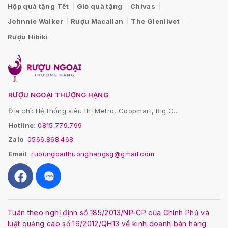
Hộp quà tặng Tết
Giỏ quà tặng
Chivas
Johnnie Walker
Rượu Macallan
The Glenlivet
Rượu Hibiki
RƯỢU NGOẠI THƯỢNG HẠNG
Địa chỉ: Hệ thống siêu thị Metro, Coopmart, Big C...
Hotline
:
0815.779.799
Zalo
:
0566.868.468
Email
:
ruoungoaithuonghangsg@gmail.com
Tuân theo nghị định số 185/2013/NP-CP của Chính Phủ và
luật quảng cáo số 16/2012/QH13 về kinh doanh bán hàng