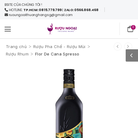
ITE CỦA CHÚNG TÔI !
HOTLINE:
TP.HCM: 0815.779.799
|
ZALO: 0566.868.468
ruoungoaithuonghangsg@gmail.com
0
>
>
Trang chủ
Rượu Pha Chế - Rượu Mùi
>
Rượu Rhum
Flor De Cana Spresso