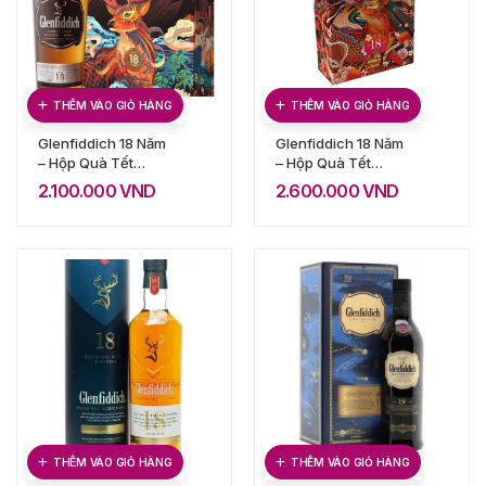
THÊM VÀO GIỎ HÀNG
THÊM VÀO GIỎ HÀNG
Glenfiddich 18 Năm
Glenfiddich 18 Năm
– Hộp Quà Tết
– Hộp Quà Tết
2020
2021
2.100.000
VND
2.600.000
VND
THÊM VÀO GIỎ HÀNG
THÊM VÀO GIỎ HÀNG