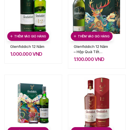
THÊM VÀO GIỎ HÀNG
THÊM VÀO GIỎ HÀNG
Glenfiddich 12 Năm
Glenfiddich 12 Năm
– Hộp Quà Tết
1.000.000
VND
2020
1.100.000
VND