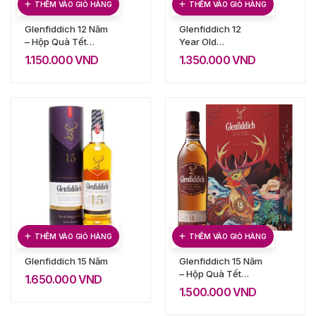
THÊM VÀO GIỎ HÀNG
THÊM VÀO GIỎ HÀNG
Glenfiddich 12 Năm
Glenfiddich 12
– Hộp Quà Tết
Year Old
2021
Amontillado Sherry
1.150.000
VND
1.350.000
VND
Cask Finish
THÊM VÀO GIỎ HÀNG
THÊM VÀO GIỎ HÀNG
Glenfiddich 15 Năm
Glenfiddich 15 Năm
– Hộp Quà Tết
1.650.000
VND
2020
1.500.000
VND