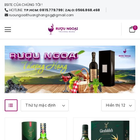
TE CỦA CHÚNG TÔI !
HOTLINE:
TP.HCM: 0815.779.799
|
ZALO: 0566.868.468
ruoungoaithuonghangsg@gmail.com
0