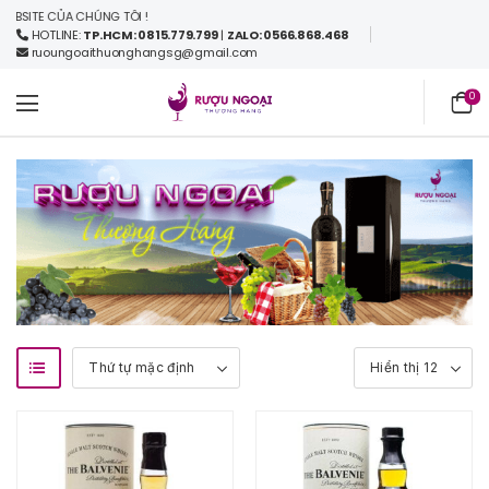
TE CỦA CHÚNG TÔI !
HOTLINE:
TP.HCM: 0815.779.799
|
ZALO: 0566.868.468
ruoungoaithuonghangsg@gmail.com
0