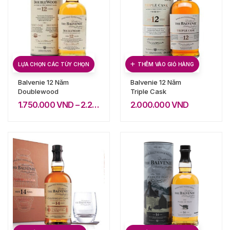
LỰA CHỌN CÁC TÙY CHỌN
THÊM VÀO GIỎ HÀNG
Balvenie 12 Năm
Balvenie 12 Năm
Doublewood
Triple Cask
1.750.000
VND
–
2.200.000
VND
2.000.000
VND