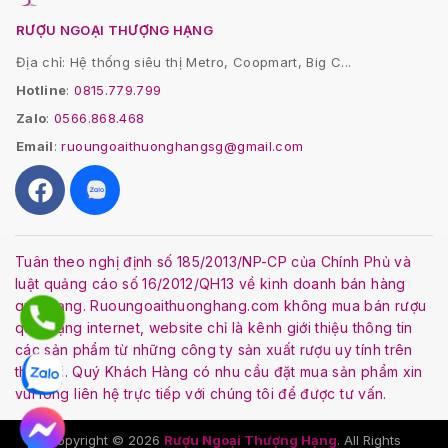
RƯỢU NGOẠI THƯỢNG HẠNG
Địa chỉ: Hệ thống siêu thị Metro, Coopmart, Big C...
Hotline
:
0815.779.799
Zalo
:
0566.868.468
Email
:
ruoungoaithuonghangsg@gmail.com
Tuân theo nghị định số 185/2013/NP-CP của Chính Phủ và
luật quảng cáo số 16/2012/QH13 về kinh doanh bán hàng
qua mạng. Ruoungoaithuonghang.com không mua bán rượu
qua mạng internet, website chỉ là kênh giới thiệu thông tin
các sản phẩm từ những công ty sản xuất rượu uy tính trên
thế giới. Quý Khách Hàng có nhu cầu đặt mua sản phẩm xin
vui lòng liên hệ trực tiếp với chúng tôi để được tư vấn.
Copyright © 2026
Rượu Ngoại Thượng Hạng
. All Rights