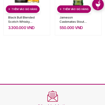
THÊM VÀO GIỎ HÀNG
THÊM VÀO GIỎ HÀNG
Black Bull Blended
Jameson
Scotch Whisky
Caskmates Stout
21YO 700ml
Edition
3.300.000
VND
550.000
VND