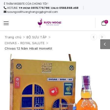
THĂM WEBSITE CỦA CHÚNG TÔI !
HOTLINE:
TP.HCM: 0815.779.799
|
ZALO: 0566.868.468
ruoungoaithuonghangsg@gmail.com
0
>
>
Trang chủ
BỘ SƯU TẬP
>
CHIVAS - ROYAL SALUTE
Chivas 12 Năm Hiball HomeKit