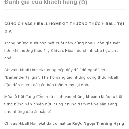
Đánh giá của khách hàng
(0)
CÙNG CHIVAS HIBALL HOMEKIT THƯỞNG THỨC HIBALL TẠI
GIA
Trong những buổi họp mặt cuối năm cùng nhau, còn gì tuyệt
hơn khi thưởng thức 1 ly Chivas Hiball do chính chủ tiệc pha
chế.
Chivas Hiball HomeKit cung cấp đầy đủ “đồ nghề” cho
“bartender tại gia”. Tha hồ sáng tạo những công thức Hiball
độc đáo mang dấu ấn bản thân ngay tại nhà.
Mùa lễ hội đang đến, hoà mình vào những khoảnh khắc tụ hội
tưng bừng bên chiến hữu cùng chung đam mê và sẵn sàng
cho những dấu ấn sắp tới.
Chivas Hiball Homekit đã có mặt tại
Rượu Ngoại Thượng Hạng