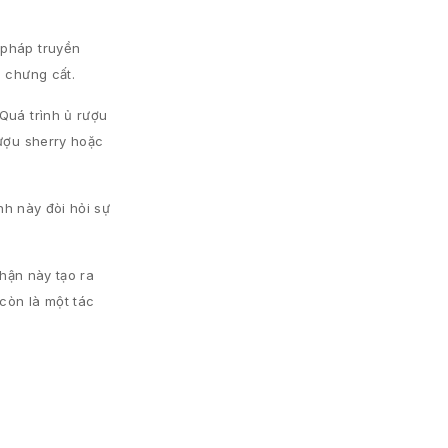
 pháp truyền
à chưng cất.
Quá trình ủ rượu
rượu sherry hoặc
nh này đòi hỏi sự
thận này tạo ra
 còn là một tác