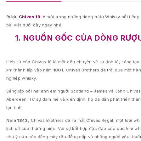
Rượu
Chivas 18
là một trong những dòng rượu Whisky nổi tiếng v
bài viết dưới đây ngay nhé.
1. NGUỒN GỐC CỦA DÒNG RƯỢU 
Lịch sử của Chivas 18 là một câu chuyện về sự tinh tế, sáng tạo
khi thành lập vào năm
1801
, Chivas Brothers đã trải qua một hà
nghiệp whisky.
Sáng lập bởi hai anh em người Scotland – James và John Chiva
Aberdeen. Từ sự đam mê và kiên định, họ đã dần phát triển thàn
tận tình.
Năm 1843
, Chivas Brothers đã ra mắt Chivas Regal, một loại w
lịch sử của thương hiệu. Với sự kết hợp độc đáo của các loại w
chú ý của các đấng mày râu đẳng cấp và những người yêu thưởng 