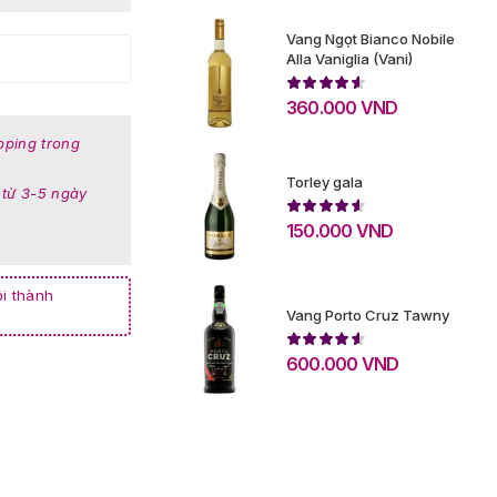
Vang Ngọt Bianco Nobile
Alla Vaniglia (Vani)
360.000
VND
pping trong
Torley gala
 từ 3-5 ngày
150.000
VND
i thành
Vang Porto Cruz Tawny
600.000
VND