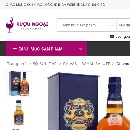
CHÀO MỪNG QUÍ KHÁCH ĐÃ GHÉ THĂM WEBSITE CỦA CHÚNG TÔI !
ruoungoa
DANH MỤC SẢN PHẨM
>
>
>
Trang chủ
BỘ SƯU TẬP
CHIVAS - ROYAL SALUTE
Chivas