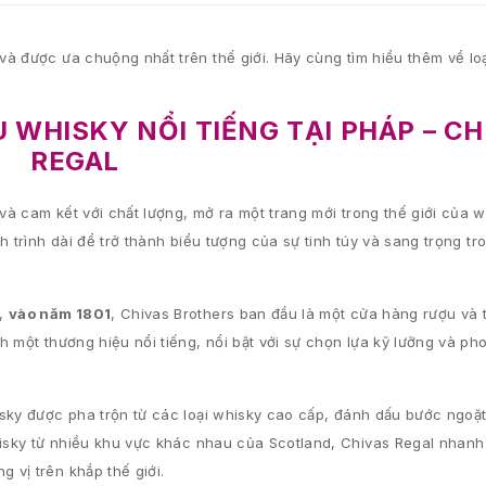
à được ưa chuộng nhất trên thế giới. Hãy cùng tìm hiểu thêm về lo
WHISKY NỔI TIẾNG TẠI PHÁP – CH
REGAL
 và cam kết với chất lượng, mở ra một trang mới trong thế giới của 
nh trình dài để trở thành biểu tượng của sự tinh túy và sang trọng 
s,
vào năm 1801
, Chivas Brothers ban đầu là một cửa hàng rượu và 
h một thương hiệu nổi tiếng, nổi bật với sự chọn lựa kỹ lưỡng và p
hisky được pha trộn từ các loại whisky cao cấp, đánh dấu bước ngoặ
hisky từ nhiều khu vực khác nhau của Scotland, Chivas Regal nhanh
vị trên khắp thế giới.