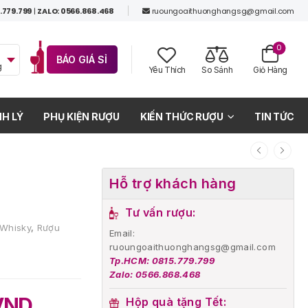
.779.799
|
ZALO: 0566.868.468
ruoungoaithuonghangsg@gmail.com
0
BÁO GIÁ SỈ
g
Yêu Thích
So Sánh
Giỏ Hàng
H LÝ
PHỤ KIỆN RƯỢU
KIẾN THỨC RƯỢU
TIN TỨC
Hỗ trợ khách hàng
Tư vấn rượu:
 Whisky
,
Rượu
Email:
ruoungoaithuonghangsg@gmail.com
Tp.HCM: 0815.779.799
Zalo: 0566.868.468
VND
Hộp quà tặng Tết: