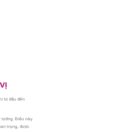
VỊ
mỉ từ đầu đến
ý tưởng. Điều này
uan trọng, được