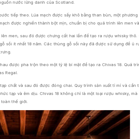
 nguồn nước lừng danh của Scotland.
à bước tiếp theo. Lúa mạch được sấy khô bằng than bùn, một phương
 mạch được nghiền thành bột mịn, chuẩn bị cho quá trình lên men v
lên men, sau đó được chưng cất hai lần để tạo ra rượu whisky thô. 
 gỗ sồi ít nhất 18 năm. Các thùng gỗ sồi này đã được sử dụng để ủ 
trưng.
hau được pha trộn theo một tỷ lệ bí mật để tạo ra Chivas 18. Quá trì
as Regal.
tạp chất và sau đó được đóng chai. Quy trình sản xuất tỉ mỉ và cẩn 
hức tạp và êm dịu. Chivas 18 không chỉ là một loại rượu whisky, mà
toàn thế giới.