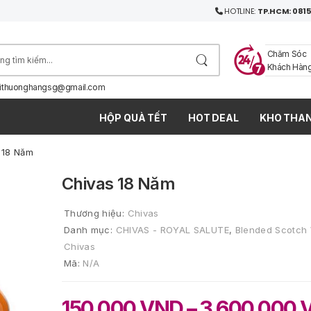
HOTLINE:
TP.HCM: 0815
Chăm Sóc
Khách Hàn
ithuonghangsg@gmail.com
HỘP QUÀ TẾT
HOT DEAL
KHO THAN
 18 Năm
Chivas 18 Năm
Thương hiệu:
Chivas
Danh mục:
CHIVAS - ROYAL SALUTE
,
Blended Scotch
Chivas
Mã:
N/A
150.000
VND
–
3.600.000