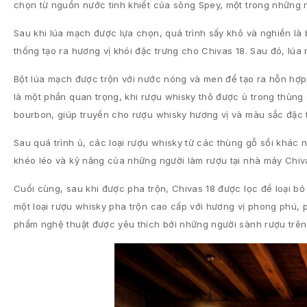
chọn từ nguồn nước tinh khiết của sông Spey, một trong những
Sau khi lúa mạch được lựa chọn, quá trình sấy khô và nghiền l
thống tạo ra hương vị khói đặc trưng cho Chivas 18. Sau đó, lúa
Bột lúa mạch được trộn với nước nóng và men để tạo ra hỗn hợp 
là một phần quan trọng, khi rượu whisky thô được ủ trong thùng
bourbon, giúp truyền cho rượu whisky hương vị và màu sắc đặc 
Sau quá trình ủ, các loại rượu whisky từ các thùng gỗ sồi khác n
khéo léo và kỹ năng của những người làm rượu tại nhà máy Chiv
Cuối cùng, sau khi được pha trộn, Chivas 18 được lọc để loại bỏ 
một loại rượu whisky pha trộn cao cấp với hương vị phong phú, p
phẩm nghệ thuật được yêu thích bởi những người sành rượu trên 