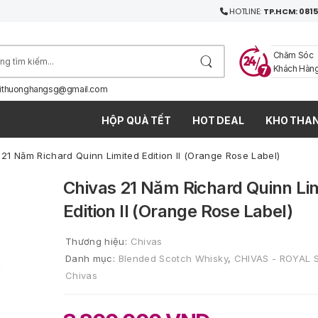
HOTLINE:
TP.HCM: 0815
Chăm Sóc
Khách Hàn
ithuonghangsg@gmail.com
HỘP QUÀ TẾT
HOT DEAL
KHO THAN
21 Năm Richard Quinn Limited Edition II (Orange Rose Label)
Chivas 21 Năm Richard Quinn Li
Edition II (Orange Rose Label)
Thương hiệu:
Chivas
Danh mục:
Blended Scotch Whisky
,
CHIVAS - ROYAL 
Chivas