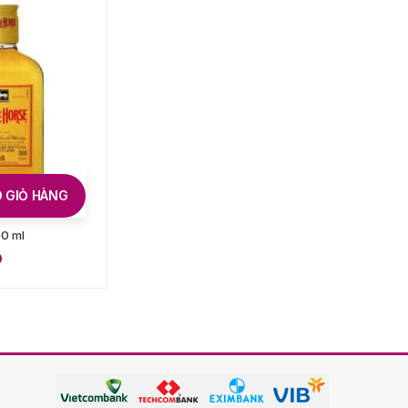
 GIỎ HÀNG
THÊM VÀO GIỎ HÀNG
0 ml
Label 5 500 ml
D
300.000
VND