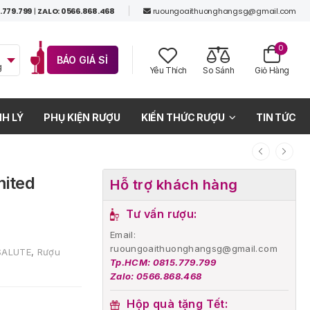
.779.799
|
ZALO: 0566.868.468
ruoungoaithuonghangsg@gmail.com
0
BÁO GIÁ SỈ
g
Yêu Thích
So Sánh
Giỏ Hàng
H LÝ
PHỤ KIỆN RƯỢU
KIẾN THỨC RƯỢU
TIN TỨC
mited
Hỗ trợ khách hàng
Tư vấn rượu:
Email:
ruoungoaithuonghangsg@gmail.com
SALUTE
,
Rượu
Tp.HCM: 0815.779.799
Zalo: 0566.868.468
Hộp quà tặng Tết: