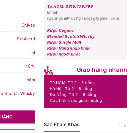
Tp.HCM: 0815.779.799
Email:
ruoungoaithuonghangsg@gmail.com
Chivas
Rượu Cognac
Blended Scotch Whisky
Scotland
Rượu Single Malt
Rượu Vang nhập khẩu
ml
Rượu ngoại khác
40%
Giao hàng nhanh
năm
TP.HCM: Từ 2 – 8 tiếng
Hà Nội: Từ 2 – 8 tiếng
d Scotch Whisky
Đà Nẵng: Từ 2 – 8 tiếng
Các tỉnh khác giao thường
 HÀNG
Sản Phẩm Khác