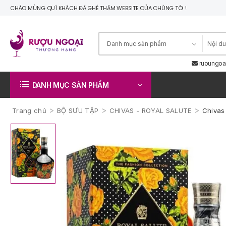
CHÀO MỪNG QUÍ KHÁCH ĐÃ GHÉ THĂM WEBSITE CỦA CHÚNG TÔI !
ruoungoa
DANH MỤC SẢN PHẨM
>
>
>
Trang chủ
BỘ SƯU TẬP
CHIVAS - ROYAL SALUTE
Chivas 