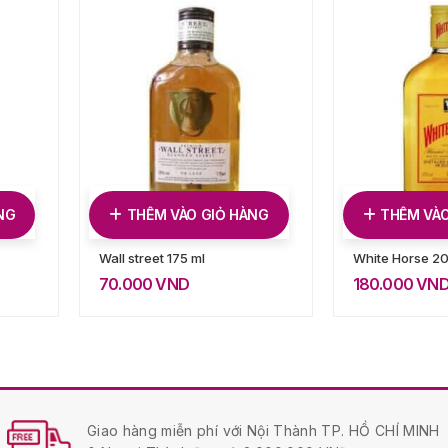
NG
THÊM VÀO GIỎ HÀNG
THÊM VÀO
Wall street 175 ml
White Horse 20
70.000
VND
180.000
VN
Giao hàng miễn phí với Nội Thành TP. HỒ CHÍ MINH