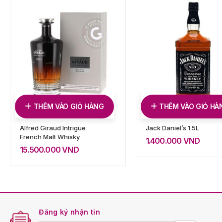
THÊM VÀO GIỎ HÀNG
THÊM VÀO GIỎ HÀ
Alfred Giraud Intrigue
Jack Daniel’s 1.5L
French Malt Whisky
1.400.000
VND
15.500.000
VND
Đăng ký nhận tin