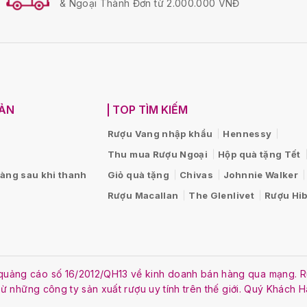
& Ngoại Thành Đơn từ 2.000.000 VNĐ
OẢN
TOP TÌM KIẾM
Rượu Vang nhập khẩu
Hennessy
Thu mua Rượu Ngoại
Hộp quà tặng Tết
hàng sau khi thanh
Giỏ quà tặng
Chivas
Johnnie Walker
Rượu Macallan
The Glenlivet
Rượu Hib
ật quảng cáo số 16/2012/QH13 về kinh doanh bán hàng qua mạng
 từ những công ty sản xuất rượu uy tính trên thế giới. Quý Khách 