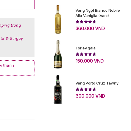
Vang Ngọt Bianco Nobile
Alla Vaniglia (Vani)
pping trong
360.000
VND
 từ 3-5 ngày
Torley gala
150.000
VND
i thành
Vang Porto Cruz Tawny
600.000
VND