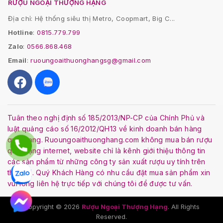
RƯỢU NGOẠI THƯỢNG HẠNG
Địa chỉ: Hệ thống siêu thị Metro, Coopmart, Big C...
Hotline
:
0815.779.799
Zalo
:
0566.868.468
Email
:
ruoungoaithuonghangsg@gmail.com
Tuân theo nghị định số 185/2013/NP-CP của Chính Phủ và
luật quảng cáo số 16/2012/QH13 về kinh doanh bán hàng
qua mạng. Ruoungoaithuonghang.com không mua bán rượu
qua mạng internet, website chỉ là kênh giới thiệu thông tin
các sản phẩm từ những công ty sản xuất rượu uy tính trên
thế giới. Quý Khách Hàng có nhu cầu đặt mua sản phẩm xin
vui lòng liên hệ trực tiếp với chúng tôi để được tư vấn.
Copyright © 2026
Rượu Ngoại Thượng Hạng
. All Rights
Reserved.