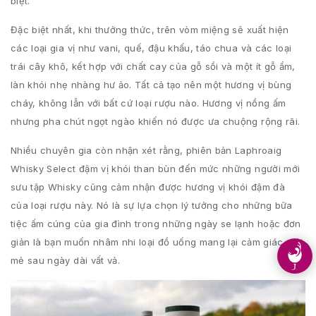
biệt.
Đặc biệt nhất, khi thưởng thức, trên vòm miệng sẽ xuất hiện
các loại gia vị như vani, quế, đậu khấu, táo chua và các loại
trái cây khô, kết hợp với chất cay của gỗ sồi và một ít gỗ ẩm,
làn khói nhẹ nhàng hư ảo. Tất cả tạo nên một hương vị bùng
cháy, không lẫn với bất cứ loại rượu nào. Hương vị nồng ấm
nhưng pha chút ngọt ngào khiến nó được ưa chuộng rộng rãi.
Nhiều chuyên gia còn nhận xét rằng, phiên bản Laphroaig
Whisky Select đậm vị khói than bùn đến mức những người mới
sưu tập Whisky cũng cảm nhận được hương vị khói đậm đà
của loại rượu này. Nó là sự lựa chọn lý tưởng cho những bữa
tiệc ấm cúng của gia đình trong những ngày se lạnh hoặc đơn
giản là bạn muốn nhâm nhi loại đồ uống mang lại cảm giác mới
mẻ sau ngày dài vất vả.