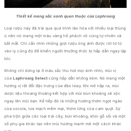
Thiết kế mang sắc xanh quen thuộc của Laphroaig
Loại rượu này đã trải qua quá trình lão hóa với nhiều loại thùng
ủ nên nó mang một màu vàng hổ phách vô cùng tự nhiên và
bắt mắt. Chỉ cần nhìn những giọt rượu óng ánh được rót từ từ
vào ly cũng đủ để khiến người thưởng thức bị hấp dẫn ngay lập
tức.
Không chỉ dừng lại ở màu sắc thu hút mọi ánh nhìn, mùi vị
của
Laphroaig Select
cũng hấp dẫn không kém. Nó mang một
hương vị rất đỗi đặc trưng của đảo Islay. Khi mở nắp ra, mùi
dược liệu thoang thoảng kết hợp với mùi bùn khoáng sẽ xộc
ngay lên mũi bạn. Kế tiếp đó là những hương thơm ngọt ngào
của socola, lúa mạch mềm mại, thơm lừng của cam quýt. Sự
pha trộn giữa các loại trái cây, bùn khoáng, khói gỗ sồi và một
số phụ gia khác tạo nên mùi hương mạnh mẽ một cách khác