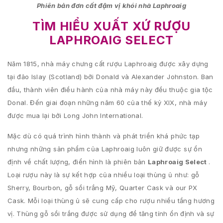
Phiên bản đơn cất đậm vị khói nhà Laphroaig
TÌM HIỂU XUẤT XỨ RƯỢU
LAPHROAIG SELECT
Năm 1815, nhà máy chưng cất rượu Laphroaig được xây dựng
tại đảo Islay (Scotland) bởi Donald và Alexander Johnston. Ban
đầu, thành viên điều hành của nhà máy này đều thuộc gia tộc
Donal. Đến giai đoạn những năm 60 của thế kỷ XIX, nhà máy
được mua lại bởi Long John International.
Mặc dù có quá trình hình thành và phát triển khá phức tạp
nhưng những sản phẩm của Laphroaig luôn giữ được sự ổn
định về chất lượng, điển hình là phiên bản
Laphroaig Select
.
Loại rượu này là sự kết hợp của nhiều loại thùng ủ như: gỗ
Sherry, Bourbon, gỗ sồi trắng Mỹ, Quarter Cask và our PX
Cask. Mỗi loại thùng ủ sẽ cung cấp cho rượu nhiều tầng hương
vị. Thùng gỗ sồi trắng được sử dụng để tăng tính ổn định và sự