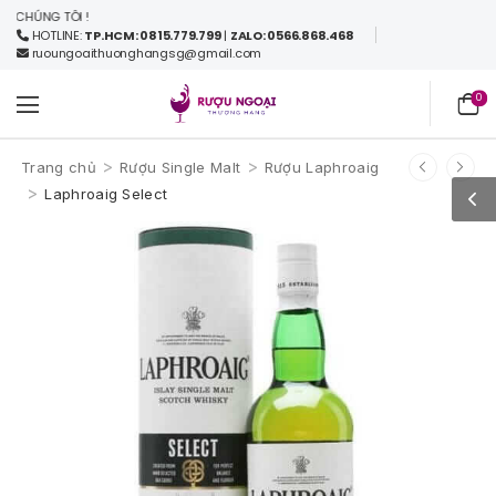
G TÔI !
HOTLINE:
TP.HCM: 0815.779.799
|
ZALO: 0566.868.468
ruoungoaithuonghangsg@gmail.com
0
>
>
Trang chủ
Rượu Single Malt
Rượu Laphroaig
>
Laphroaig Select