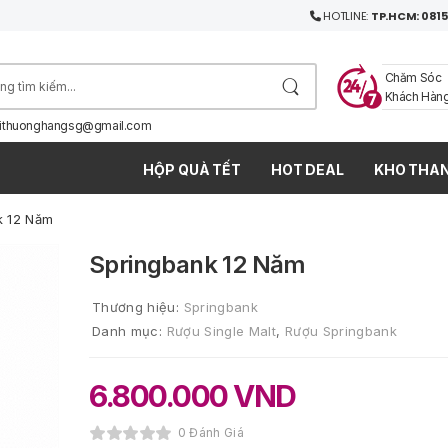
HOTLINE:
TP.HCM: 0815
Chăm Sóc
Khách Hàn
ithuonghangsg@gmail.com
HỘP QUÀ TẾT
HOT DEAL
KHO THAN
k 12 Năm
Springbank 12 Năm
Thương hiệu:
Springbank
Danh mục:
Rượu Single Malt
,
Rượu Springbank
6.800.000
VND
0 Đánh Giá