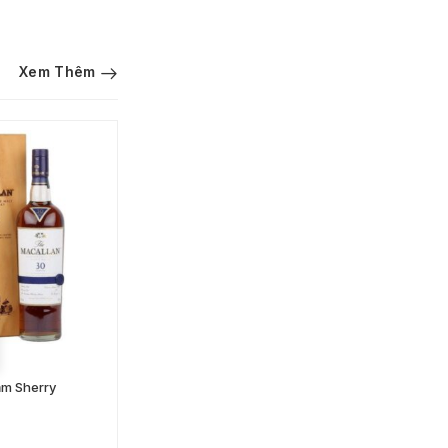
Xem Thêm
THÊM VÀO GIỎ HÀNG
ăm Sherry
Yamazaki 12 Năm 100th
Anniversary
6.000.000
VND