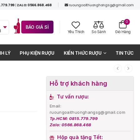
.779.799
|
ZALO: 0566.868.468
ruoungoaithuonghangsg@gmail.com
0
BÁO GIÁ SỈ
g
Yêu Thích
So Sánh
Giỏ Hàng
H LÝ
PHỤ KIỆN RƯỢU
KIẾN THỨC RƯỢU
TIN TỨC
Hỗ trợ khách hàng
Tư vấn rượu:
Email:
ruoungoaithuonghangsg@gmail.com
Tp.HCM: 0815.779.799
Zalo: 0566.868.468
Hộp quà tặng Tết: