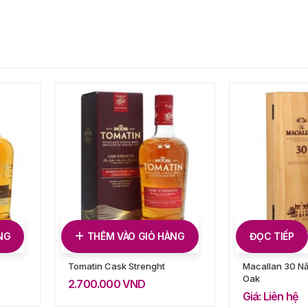
NG
THÊM VÀO GIỎ HÀNG
ĐỌC TIẾP
Tomatin Cask Strenght
Macallan 30 N
Oak
2.700.000
VND
Giá: Liên hệ