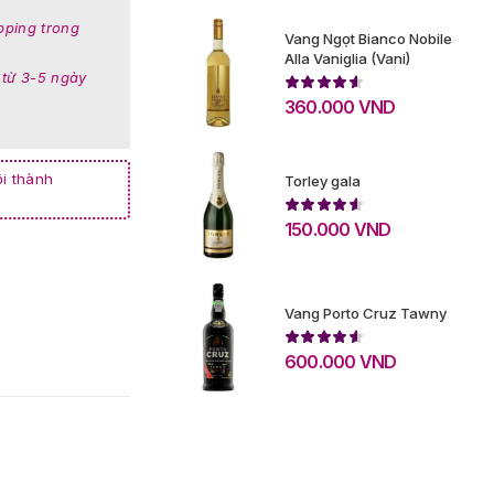
pping trong
Vang Ngọt Bianco Nobile
Alla Vaniglia (Vani)
 từ 3-5 ngày
360.000
VND
i thành
Torley gala
150.000
VND
Vang Porto Cruz Tawny
600.000
VND