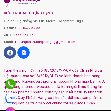
RƯỢU NGOẠI THƯỢNG HẠNG
Địa chỉ: Hệ thống siêu thị Metro, Coopmart, Big C...
Hotline
:
0815.779.799
Zalo
:
0566.868.468
Email
:
ruoungoaithuonghangsg@gmail.com
Tuân theo nghị định số 185/2013/NP-CP của Chính Phủ và
luật quảng cáo số 16/2012/QH13 về kinh doanh bán hàng
qua mạng. Ruoungoaithuonghang.com không mua bán rượu
qua mạng internet, website chỉ là kênh giới thiệu thông tin
các sản phẩm từ những công ty sản xuất rượu uy tính trên
thế giới. Quý Khách Hàng có nhu cầu đặt mua sản phẩm xin
vui lòng liên hệ trực tiếp với chúng tôi để được tư vấn.