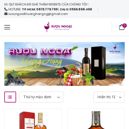
 QUÍ KHÁCH ĐÃ GHÉ THĂM WEBSITE CỦA CHÚNG TÔI !
HOTLINE:
TP.HCM: 0815.779.799
|
ZALO: 0566.868.468
ruoungoaithuonghangsg@gmail.com
0