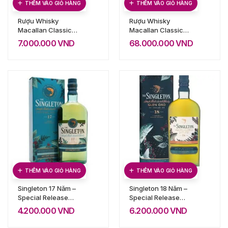
THÊM VÀO GIỎ HÀNG
THÊM VÀO GIỎ HÀNG
Rượu Whisky
Rượu Whisky
Macallan Classic
Macallan Classic
Cut 2020
Cut Full Set (2017,
7.000.000
VND
68.000.000
VND
2018, 2019, 2020,
2021, 2022, 2023)
THÊM VÀO GIỎ HÀNG
THÊM VÀO GIỎ HÀNG
Singleton 17 Năm –
Singleton 18 Năm –
Special Release
Special Release
2020
2019
4.200.000
VND
6.200.000
VND