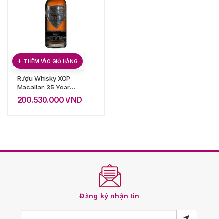
THÊM VÀO GIỎ HÀNG
Rượu Whisky XOP
Macallan 35 Year
Old Diamond
200.530.000
VND
Collection Douglas
Laing
Đăng ký nhận tin