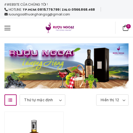
 WEBSITE CỦA CHÚNG TÔI !
HOTLINE:
TP.HCM: 0815.779.799
|
ZALO: 0566.868.468
ruoungoaithuonghangsg@gmail.com
0