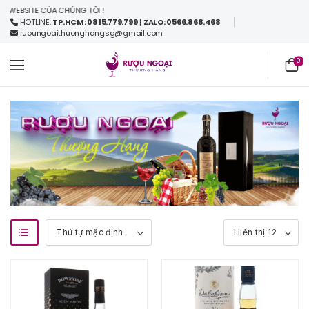
EBSITE CỦA CHÚNG TÔI !
HOTLINE:
TP.HCM: 0815.779.799
|
ZALO: 0566.868.468
ruoungoaithuonghangsg@gmail.com
0