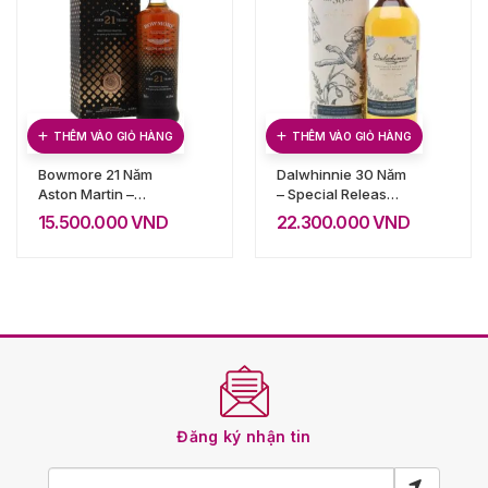
THÊM VÀO GIỎ HÀNG
THÊM VÀO GIỎ HÀNG
Bowmore 21 Năm
Dalwhinnie 30 Năm
Aston Martin –
– Special Release
Limited Edition
2020
15.500.000
VND
22.300.000
VND
Đăng ký nhận tin