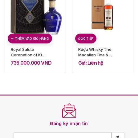
THÊM VÀO GIỎ HÀNG
ĐỌC TIẾP
Royal Salute
Rượu Whisky The
Coronation of King
Macallan Fine &
Charles III Edition
Rare 1951 No. 644
735.000.000
VND
Giá: Liên hệ
Đăng ký nhận tin