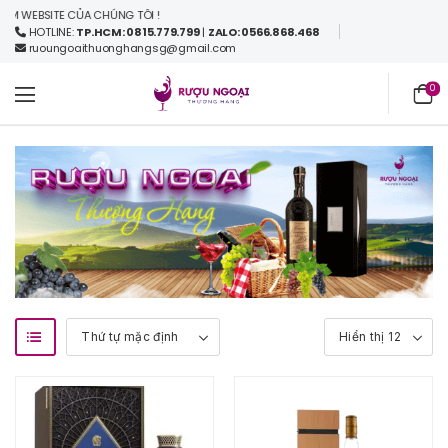
 WEBSITE CỦA CHÚNG TÔI !
HOTLINE:
TP.HCM: 0815.779.799
|
ZALO: 0566.868.468
ruoungoaithuonghangsg@gmail.com
0