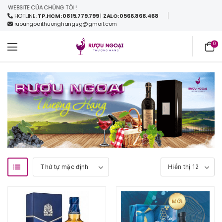
WEBSITE CỦA CHÚNG TÔI !
HOTLINE:
TP.HCM: 0815.779.799
|
ZALO: 0566.868.468
ruoungoaithuonghangsg@gmail.com
0