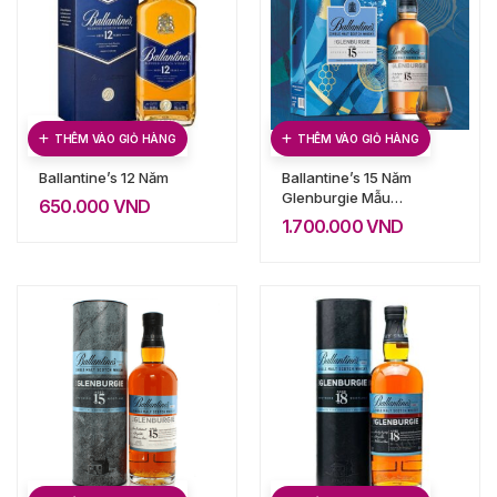
THÊM VÀO GIỎ HÀNG
THÊM VÀO GIỎ HÀNG
Ballantine’s 12 Năm
Ballantine’s 15 Năm
Glenburgie Mẫu
650.000
VND
Mới
1.700.000
VND