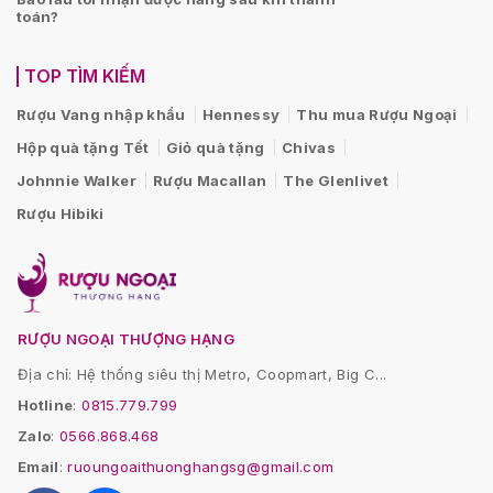
toán?
TOP TÌM KIẾM
Rượu Vang nhập khẩu
Hennessy
Thu mua Rượu Ngoại
Hộp quà tặng Tết
Giỏ quà tặng
Chivas
Johnnie Walker
Rượu Macallan
The Glenlivet
Rượu Hibiki
RƯỢU NGOẠI THƯỢNG HẠNG
Địa chỉ: Hệ thống siêu thị Metro, Coopmart, Big C...
Hotline
:
0815.779.799
Zalo
:
0566.868.468
Email
:
ruoungoaithuonghangsg@gmail.com