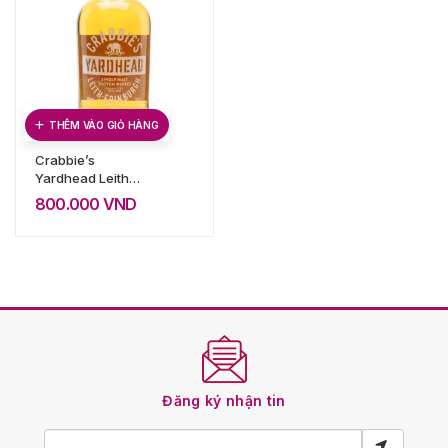
THÊM VÀO GIỎ HÀNG
Crabbie’s
Yardhead Leith
Edinburgh
800.000
VND
Đăng ký nhận tin