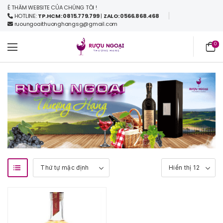
 THĂM WEBSITE CỦA CHÚNG TÔI !
HOTLINE:
TP.HCM: 0815.779.799
|
ZALO: 0566.868.468
ruoungoaithuonghangsg@gmail.com
0