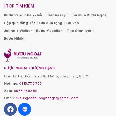
TOP TÌM KIẾM
Rượu Vang nhập khẩu
Hennessy
Thu mua Rượu Ngoại
Hộp quà tặng Tết
Giỏ quà tặng
Chivas
Johnnie Walker
Rượu Macallan
The Glenlivet
Rượu Hibiki
RƯỢU NGOẠI THƯỢNG HẠNG
Địa chỉ: Hệ thống siêu thị Metro, Coopmart, Big C...
Hotline
:
0815.779.799
Zalo
:
0566.868.468
Email
:
ruoungoaithuonghangsg@gmail.com