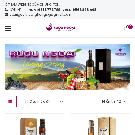
THĂM WEBSITE CỦA CHÚNG TÔI !
HOTLINE:
TP.HCM: 0815.779.799
|
ZALO: 0566.868.468
ruoungoaithuonghangsg@gmail.com
0