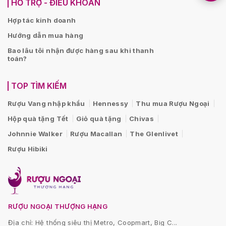
HỖ TRỢ - ĐIỀU KHOẢN
Hợp tác kinh doanh
Hướng dẫn mua hàng
Bao lâu tôi nhận được hàng sau khi thanh
toán?
TOP TÌM KIẾM
Rượu Vang nhập khẩu
Hennessy
Thu mua Rượu Ngoại
Hộp quà tặng Tết
Giỏ quà tặng
Chivas
Johnnie Walker
Rượu Macallan
The Glenlivet
Rượu Hibiki
RƯỢU NGOẠI THƯỢNG HẠNG
Địa chỉ: Hệ thống siêu thị Metro, Coopmart, Big C...