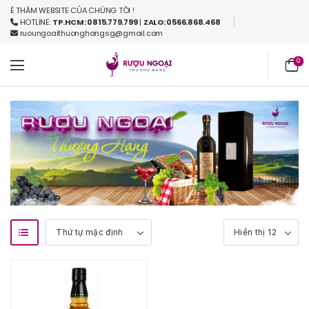
 THĂM WEBSITE CỦA CHÚNG TÔI !
HOTLINE:
TP.HCM: 0815.779.799
|
ZALO: 0566.868.468
ruoungoaithuonghangsg@gmail.com
0