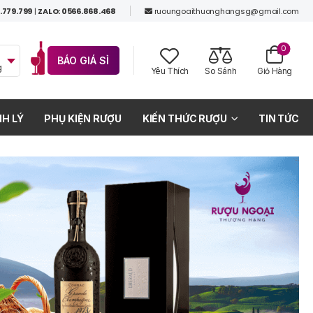
.779.799
|
ZALO: 0566.868.468
ruoungoaithuonghangsg@gmail.com
0
BÁO GIÁ SỈ
g
Yêu Thích
So Sánh
Giỏ Hàng
H LÝ
PHỤ KIỆN RƯỢU
KIẾN THỨC RƯỢU
TIN TỨC