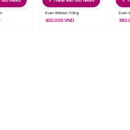
 GIỎ HÀNG
THÊM VÀO GIỎ HÀNG
T
en
Evan William Trắng
Evan W
D
450.000
VND
380.