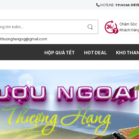
HOTLINE:
TP.HCM: 0815
Chăm Sóc
Khách Hàn
ithuonghangsg@gmail.com
HỘP QUÀ TẾT
HOT DEAL
KHO THAN