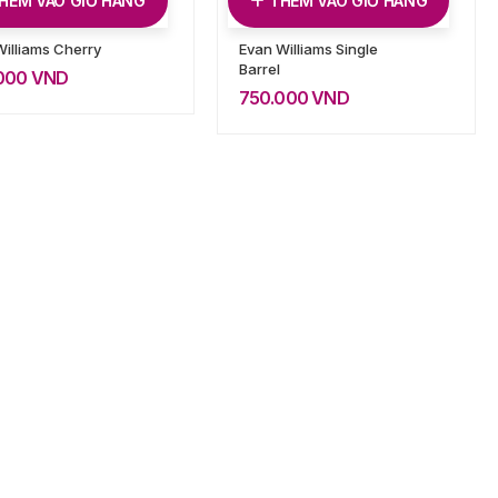
HÊM VÀO GIỎ HÀNG
THÊM VÀO GIỎ HÀNG
illiams Cherry
Evan Williams Single
Barrel
000
VND
750.000
VND