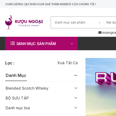
CHÀO MỪNG QUÍ KHÁCH ĐÃ GHÉ THĂM WEBSITE CỦA CHÚNG TÔI !
ruoungoa
DANH MỤC SẢN PHẨM
Lọc :
Xoá Tất Cả
Danh Mục
Blended Scotch Whisky
BỘ SƯU TẬP
Danh mục bia