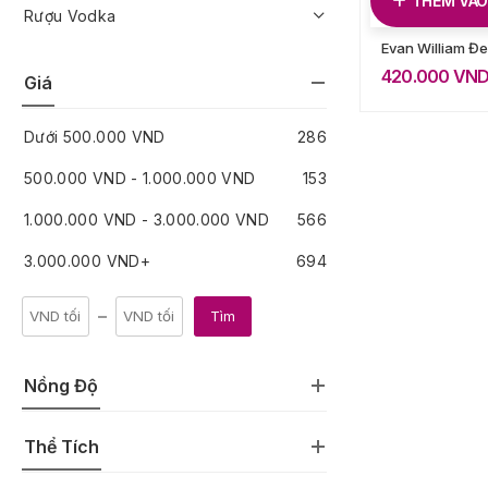
THÊM VÀO
Rượu Vodka
Evan William Đ
420.000
VN
Giá
Dưới
500.000
VND
286
500.000
VND
-
1.000.000
VND
153
1.000.000
VND
-
3.000.000
VND
566
3.000.000
VND
+
694
Tìm
Nồng Độ
Thể Tích