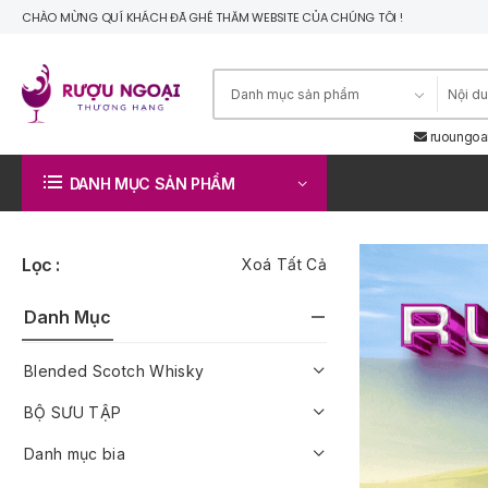
CHÀO MỪNG QUÍ KHÁCH ĐÃ GHÉ THĂM WEBSITE CỦA CHÚNG TÔI !
ruoungoa
DANH MỤC SẢN PHẨM
Lọc :
Xoá Tất Cả
Danh Mục
Blended Scotch Whisky
BỘ SƯU TẬP
Danh mục bia