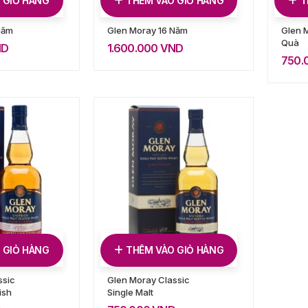
 GIỎ HÀNG
THÊM VÀO GIỎ HÀNG
T
Năm
Glen Moray 16 Năm
Glen 
Quà
ND
1.600.000
VND
750.
 GIỎ HÀNG
THÊM VÀO GIỎ HÀNG
ssic
Glen Moray Classic
ish
Single Malt