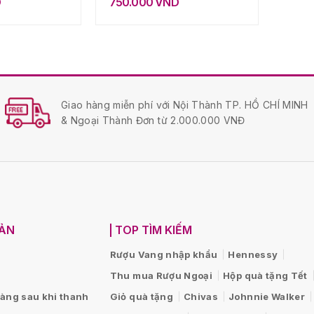
D
750.000
VND
Giao hàng miễn phí với Nội Thành TP. HỒ CHÍ MINH
& Ngoại Thành Đơn từ 2.000.000 VNĐ
OẢN
TOP TÌM KIẾM
Rượu Vang nhập khẩu
Hennessy
Thu mua Rượu Ngoại
Hộp quà tặng Tết
hàng sau khi thanh
Giỏ quà tặng
Chivas
Johnnie Walker