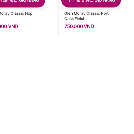
HÊM VÀO GIỎ HÀNG
THÊM VÀO GIỎ HÀNG
Moray Classic Hộp
Glen Moray Classic Port
Cask Finish
000
VND
750.000
VND