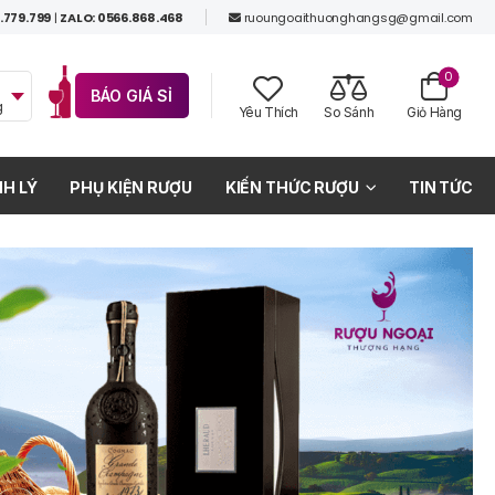
.779.799
|
ZALO: 0566.868.468
ruoungoaithuonghangsg@gmail.com
0
BÁO GIÁ SỈ
g
Yêu Thích
So Sánh
Giỏ Hàng
H LÝ
PHỤ KIỆN RƯỢU
KIẾN THỨC RƯỢU
TIN TỨC