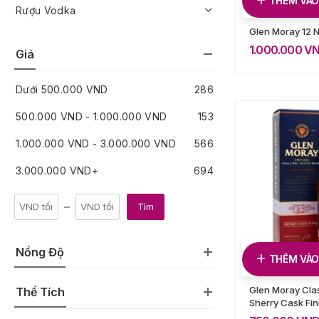
THÊM VÀO
Rượu Vodka
Glen Moray 12 
1.000.000
V
Giá
Dưới
500.000
VND
286
500.000
VND
-
1.000.000
VND
153
1.000.000
VND
-
3.000.000
VND
566
3.000.000
VND
+
694
Tìm
Nồng Độ
THÊM VÀO
Glen Moray Cla
Thể Tích
Sherry Cask Fin