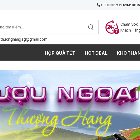
HOTLINE:
TP.HCM: 0815
Chăm Sóc
Khách Hàn
ithuonghangsg@gmail.com
HỘP QUÀ TẾT
HOT DEAL
KHO THAN