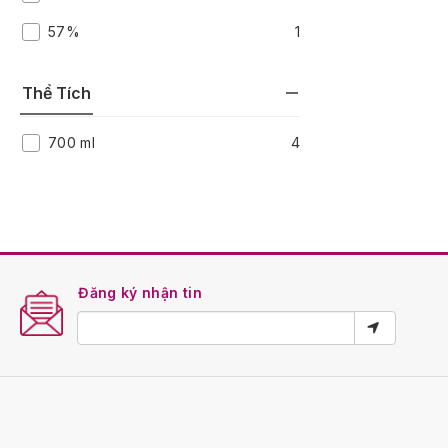
57%
1
Thể Tích
700 ml
4
Đăng ký nhận tin