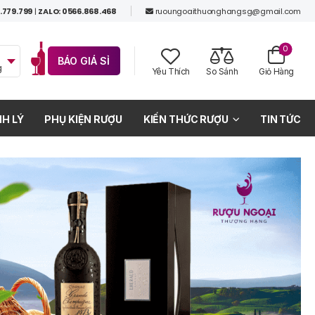
.779.799
|
ZALO: 0566.868.468
ruoungoaithuonghangsg@gmail.com
0
BÁO GIÁ SỈ
g
Yêu Thích
So Sánh
Giỏ Hàng
H LÝ
PHỤ KIỆN RƯỢU
KIẾN THỨC RƯỢU
TIN TỨC