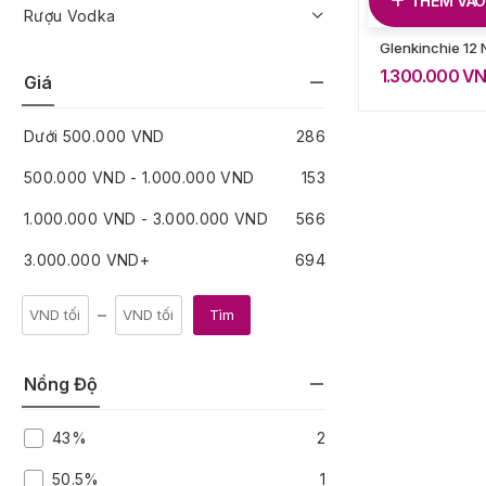
THÊM VÀO
Rượu Vodka
Glenkinchie 12
1.300.000
V
Giá
Dưới
500.000
VND
286
500.000
VND
-
1.000.000
VND
153
1.000.000
VND
-
3.000.000
VND
566
3.000.000
VND
+
694
Tìm
Nồng Độ
43%
2
50.5%
1