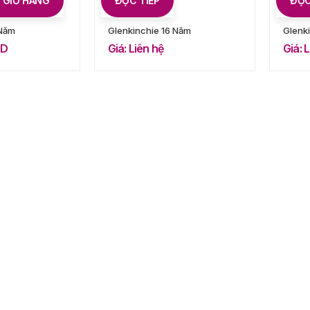
 GIỎ HÀNG
ĐỌC TIẾP
ĐỌC
 Năm
Glenkinchie 16 Năm
Glenk
ND
Giá: Liên hệ
Giá: 