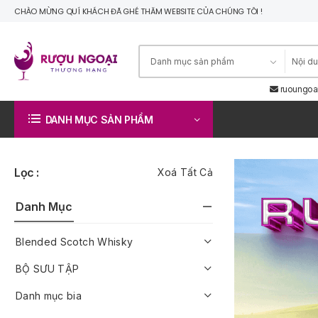
CHÀO MỪNG QUÍ KHÁCH ĐÃ GHÉ THĂM WEBSITE CỦA CHÚNG TÔI !
ruoungoa
DANH MỤC SẢN PHẨM
Lọc :
Xoá Tất Cả
Danh Mục
Blended Scotch Whisky
BỘ SƯU TẬP
Danh mục bia