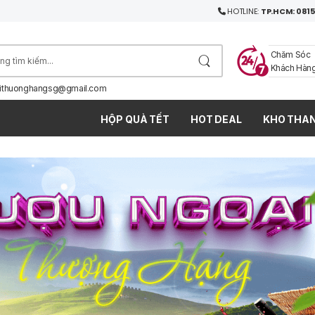
HOTLINE:
TP.HCM: 0815
Chăm Sóc
Khách Hàn
ithuonghangsg@gmail.com
HỘP QUÀ TẾT
HOT DEAL
KHO THAN