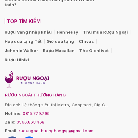
toán?
TOP TÌM KIẾM
Rượu Vang nhập khẩu
Hennessy
Thu mua Rượu Ngoại
Hộp quà tặng Tết
Giỏ quà tặng
Chivas
Johnnie Walker
Rượu Macallan
The Glenlivet
Rượu Hibiki
RƯỢU NGOẠI THƯỢNG HẠNG
Địa chỉ: Hệ thống siêu thị Metro, Coopmart, Big C...
Hotline
:
0815.779.799
Zalo
:
0566.868.468
Email
:
ruoungoaithuonghangsg@gmail.com