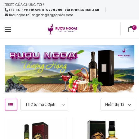
BSITE CỦA CHÚNG TÔI !
HOTLINE:
TP.HCM: 0815.779.799
|
ZALO: 0566.868.468
ruoungoaithuonghangsg@gmail.com
0