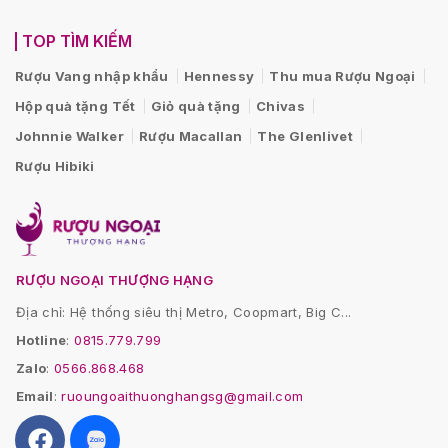
TOP TÌM KIẾM
Rượu Vang nhập khẩu
Hennessy
Thu mua Rượu Ngoại
Hộp quà tặng Tết
Giỏ quà tặng
Chivas
Johnnie Walker
Rượu Macallan
The Glenlivet
Rượu Hibiki
RƯỢU NGOẠI THƯỢNG HẠNG
Địa chỉ: Hệ thống siêu thị Metro, Coopmart, Big C...
Hotline
:
0815.779.799
Zalo
:
0566.868.468
Email
:
ruoungoaithuonghangsg@gmail.com