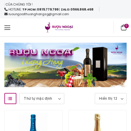
CỦA CHÚNG TÔI !
HOTLINE:
TP.HCM: 0815.779.799
|
ZALO: 0566.868.468
ruoungoaithuonghangsg@gmail.com
0