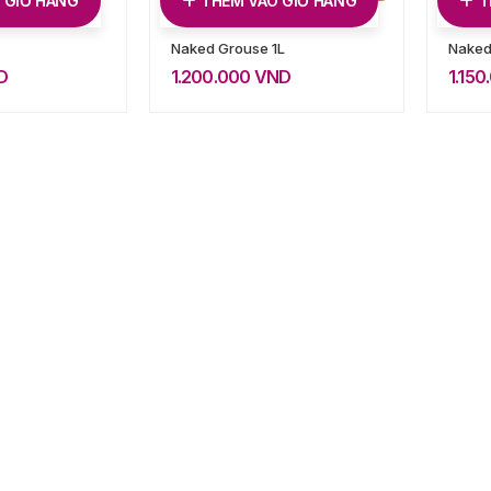
 GIỎ HÀNG
THÊM VÀO GIỎ HÀNG
T
Naked Grouse 1L
Naked
D
1.200.000
VND
1.15