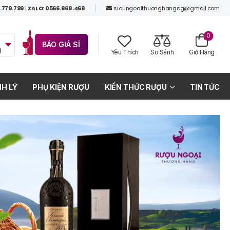
.779.799
|
ZALO: 0566.868.468
ruoungoaithuonghangsg@gmail.com
0
BÁO GIÁ SỈ
g
Yêu Thích
So Sánh
Giỏ Hàng
H LÝ
PHỤ KIỆN RƯỢU
KIẾN THỨC RƯỢU
TIN TỨC