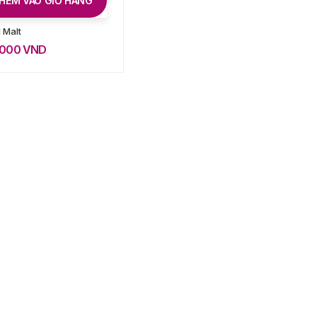
HÊM VÀO GIỎ HÀNG
 Malt
0.000
VND