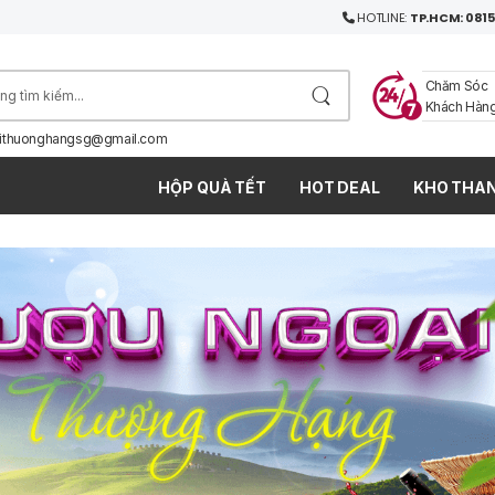
HOTLINE:
TP.HCM: 0815
Chăm Sóc
Khách Hàn
ithuonghangsg@gmail.com
HỘP QUÀ TẾT
HOT DEAL
KHO THAN