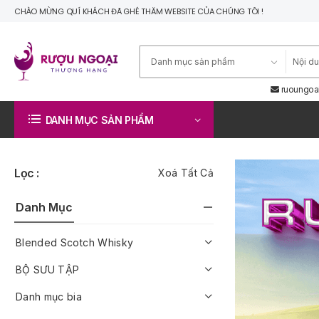
CHÀO MỪNG QUÍ KHÁCH ĐÃ GHÉ THĂM WEBSITE CỦA CHÚNG TÔI !
ruoungoa
DANH MỤC SẢN PHẨM
Lọc :
Xoá Tất Cả
Danh Mục
Blended Scotch Whisky
BỘ SƯU TẬP
Danh mục bia