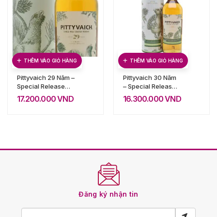
THÊM VÀO GIỎ HÀNG
THÊM VÀO GIỎ HÀNG
Pittyvaich 29 Năm –
Pittyvaich 30 Năm
Special Release
– Special Release
2019
2020
17.200.000
VND
16.300.000
VND
Đăng ký nhận tin