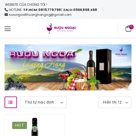
WEBSITE CỦA CHÚNG TÔI !
HOTLINE:
TP.HCM: 0815.779.799
|
ZALO: 0566.868.468
ruoungoaithuonghangsg@gmail.com
0
HOT