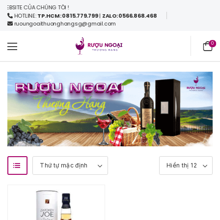
BSITE CỦA CHÚNG TÔI !
HOTLINE:
TP.HCM: 0815.779.799
|
ZALO: 0566.868.468
ruoungoaithuonghangsg@gmail.com
0