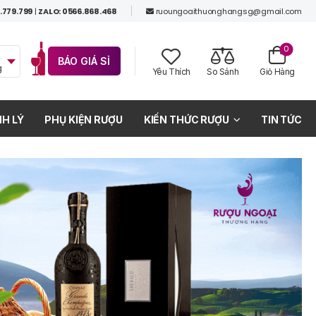
.779.799
|
ZALO: 0566.868.468
ruoungoaithuonghangsg@gmail.com
0
BÁO GIÁ SỈ
g
Yêu Thích
So Sánh
Giỏ Hàng
H LÝ
PHỤ KIỆN RƯỢU
KIẾN THỨC RƯỢU
TIN TỨC