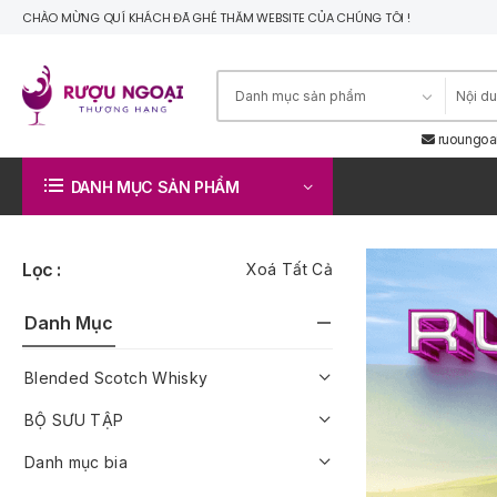
CHÀO MỪNG QUÍ KHÁCH ĐÃ GHÉ THĂM WEBSITE CỦA CHÚNG TÔI !
ruoungoa
DANH MỤC SẢN PHẨM
Lọc :
Xoá Tất Cả
Danh Mục
Blended Scotch Whisky
BỘ SƯU TẬP
Danh mục bia