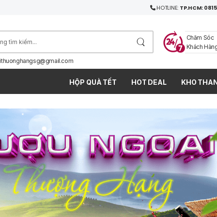
HOTLINE:
TP.HCM: 0815
Chăm Sóc
Khách Hàn
ithuonghangsg@gmail.com
HỘP QUÀ TẾT
HOT DEAL
KHO THAN