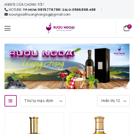
EBSITE CỦA CHÚNG TÔI !
HOTLINE:
TP.HCM: 0815.779.799
|
ZALO: 0566.868.468
ruoungoaithuonghangsg@gmail.com
0