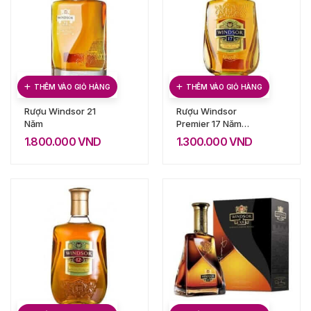
THÊM VÀO GIỎ HÀNG
THÊM VÀO GIỎ HÀNG
Rượu Windsor 21
Rượu Windsor
Năm
Premier 17 Năm
450ml
1.800.000
VND
1.300.000
VND