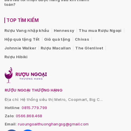
toán?
TOP TÌM KIẾM
Rượu Vang nhập khẩu
Hennessy
Thu mua Rượu Ngoại
Hộp quà tặng Tết
Giỏ quà tặng
Chivas
Johnnie Walker
Rượu Macallan
The Glenlivet
Rượu Hibiki
RƯỢU NGOẠI THƯỢNG HẠNG
Địa chỉ: Hệ thống siêu thị Metro, Coopmart, Big C...
Hotline
:
0815.779.799
Zalo
:
0566.868.468
Email
:
ruoungoaithuonghangsg@gmail.com